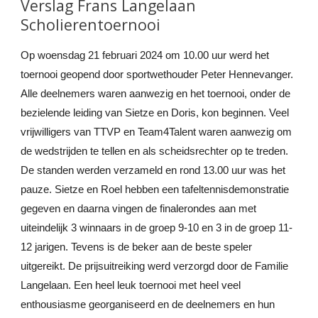
Verslag Frans Langelaan
Scholierentoernooi
Op woensdag 21 februari 2024 o
m 10.00 uur werd het
toernooi geopend door sportwethouder Peter Hennevanger.
Alle deelnemers waren aanwezig en het toernooi, onder de
bezielende leiding van Sietze en Doris, kon beginnen. Veel
vrijwill
i
gers van TTVP en Team4Talent waren aanwezig om
de wedstrijden te tellen en als scheidsrechter op te treden.
De standen werden verzameld en rond 13.00 uur was het
pauze. Sietze en Roel hebben een tafeltennisdemonstratie
gegeven en daarna
vingen
de finalerondes
aan met
uiteindelijk 3 winnaars in de groep 9-10 en 3 in de groep 11-
12 jarigen. Tevens is de beker aan de beste speler
uitgereikt. De prijsuitreiking
werd verzorgd
door de Familie
Langelaan. Een heel leuk toernooi met heel veel
enthousiasme georganiseerd en de deelnemers en hun